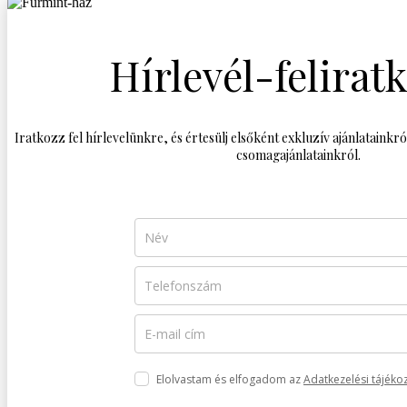
Hírlevél-felirat
Iratkozz fel hírlevelünkre, és értesülj elsőként exkluzív ajánlatainkr
csomagajánlatainkról.
Elolvastam és elfogadom az
Adatkezelési tájékoz