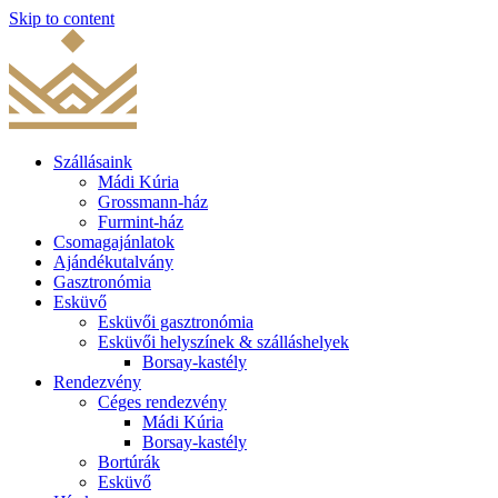
Skip to content
Szállásaink
Mádi Kúria
Grossmann-ház
Furmint-ház
Csomagajánlatok
Ajándékutalvány
Gasztronómia
Esküvő
Esküvői gasztronómia
Esküvői helyszínek & szálláshelyek
Borsay-kastély
Rendezvény
Céges rendezvény
Mádi Kúria
Borsay-kastély
Bortúrák
Esküvő