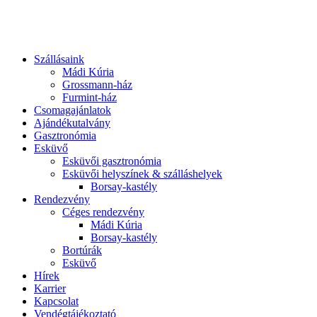
Szállásaink
Mádi Kúria
Grossmann-ház
Furmint-ház
Csomagajánlatok
Ajándékutalvány
Gasztronómia
Esküvő
Esküvői gasztronómia
Esküvői helyszínek & szálláshelyek
Borsay-kastély
Rendezvény
Céges rendezvény
Mádi Kúria
Borsay-kastély
Bortúrák
Esküvő
Hírek
Karrier
Kapcsolat
Vendégtájékoztató