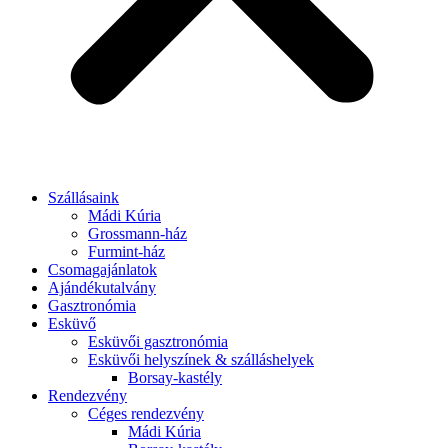
Szállásaink
Mádi Kúria
Grossmann-ház
Furmint-ház
Csomagajánlatok
Ajándékutalvány
Gasztronómia
Esküvő
Esküvői gasztronómia
Esküvői helyszínek & szálláshelyek
Borsay-kastély
Rendezvény
Céges rendezvény
Mádi Kúria