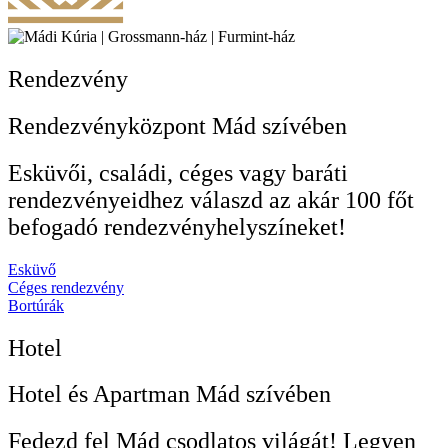
Rendezvény
Rendezvényközpont Mád szívében
Esküvői, családi, céges vagy baráti
rendezvényeidhez válaszd az akár 100 főt
befogadó rendezvényhelyszíneket!
Esküvő
Céges rendezvény
Bortúrák
Hotel
Hotel és Apartman Mád szívében​
Fedezd fel Mád csodlatos világát! Legyen