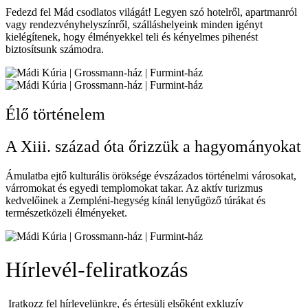
Fedezd fel Mád csodlatos világát! Legyen szó hotelről, apartmanról
vagy rendezvényhelyszínről, szálláshelyeink minden igényt
kielégítenek, hogy élményekkel teli és kényelmes pihenést
biztosítsunk számodra.
Élő történelem
A Xiii. század óta őrizzük a hagyományokat
Ámulatba ejtő kulturális öröksége évszázados történelmi városokat,
várromokat és egyedi templomokat takar. Az aktív turizmus
kedvelőinek a Zempléni-hegység kínál lenyűgöző túrákat és
természetközeli élményeket.
Hírlevél-feliratkozás
Iratkozz fel hírlevelünkre, és értesülj elsőként exkluzív