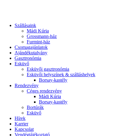
Szállásaink
Mádi Kúria
Grossmann-ház
Furmint-ház
Csomagajánlatok
Ajándékutalvány
Gasztronómia
Esküvő
Esküvői gasztronómia
Esküvői helyszínek & szálláshelyek
Borsay-kastély
Rendezvény
Céges rendezvény
Mádi Kúria
Borsay-kastély
Bortúrák
Esküvő
Hírek
Karrier
Kapcsolat
Vendégtájékoztató