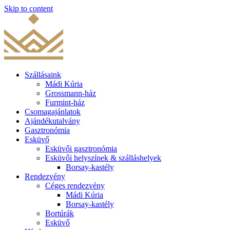
Skip to content
Szállásaink
Mádi Kúria
Grossmann-ház
Furmint-ház
Csomagajánlatok
Ajándékutalvány
Gasztronómia
Esküvő
Esküvői gasztronómia
Esküvői helyszínek & szálláshelyek
Borsay-kastély
Rendezvény
Céges rendezvény
Mádi Kúria
Borsay-kastély
Bortúrák
Esküvő